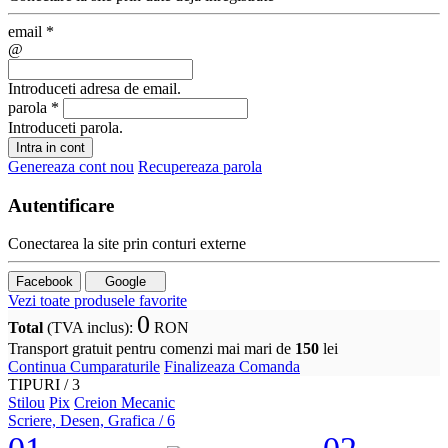
email
*
@
Introduceti adresa de email.
parola
*
Introduceti parola.
Intra in cont
Genereaza cont nou
Recupereaza parola
Autentificare
Conectarea la site prin conturi externe
Facebook
Google
Vezi toate produsele favorite
0
Total
(TVA inclus)
:
RON
Transport gratuit pentru comenzi mai mari de
150
lei
Continua Cumparaturile
Finalizeaza Comanda
TIPURI /
3
Stilou
Pix
Creion Mecanic
Scriere, Desen, Grafica
/ 6