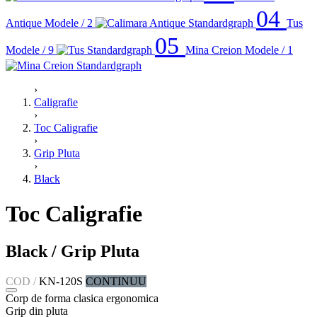
04
Antique
Modele / 2
Tus
05
Modele / 9
Mina Creion
Modele / 1
›
Caligrafie
›
Toc Caligrafie
›
Grip Pluta
›
Black
Toc Caligrafie
Black / Grip Pluta
COD /
KN-120S
CONTINUU
Corp de forma clasica ergonomica
Grip din pluta