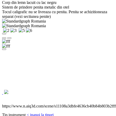
Corp din lemn lacuit cu lac negru
Sistem de prindere penita metalic din otel
Tocul caligrafic nu se livreaza cu penita. Penita se achizitioneaza
separat (vezi sectiunea penite)
https://www.n.aiq3d.com/scene/s11108a3dbfe4636cb40b84b803b2fff
Tip instrument
< inapoi la tipuri