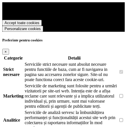
Standardgraph Romania foloseste cookies pentru a tine minte faptul
ca v-ati logat pe site si pentru a va putea stoca produsele in cosul de
cumparaturi. De asemenea acestea vor colecta statistici anonime,
pentru a va oferi si livra functii avansate si continut personalizat de
Accept toate cookies
marketing.
Personalizare cookies
Pentru a va putea bucura de intreaga experienta ca vizitator
Standardgraph Romania este necesar sa fiti de acord cu
Politica de
utilizare cookie-uri
.
Preferinte pentru cookies
×
Categorie
Detalii
Serviciile strict necesare sunt absolut necesare
Strict
pentru functiile de baza, cum ar fi navigarea in
necesare
pagina sau accesarea zonelor sigure. Site-ul nu
poate functiona corect fara aceste cookie-uri.
Serviciile de marketing sunt folosite pentru a urmări
vizitatorii pe site-uri web. Intenția este de a afișa
Marketing
reclame care sunt relevante și a implica utilizatorul
individual și, prin urmare, sunt mai valoroase
pentru editorii și agenții de publicitate terți.
Serviciile de analiză servesc la îmbunătățirea
performanței și funcționalității acestui site web prin
Analitice
colectarea și raportarea informațiilor în mod