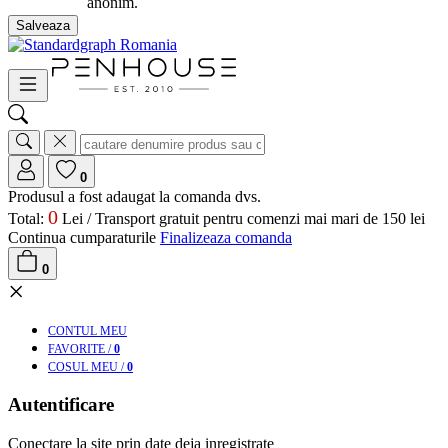
anonim.
Salveaza
0
Produsul a fost adaugat la comanda dvs.
0
Total:
Lei /
Transport gratuit pentru comenzi mai mari de 150 lei
Continua cumparaturile
Finalizeaza comanda
0
×
CONT
UL MEU
FAV
ORITE
/
0
COS
UL MEU
/
0
Autentificare
Conectare la site prin date deja inregistrate