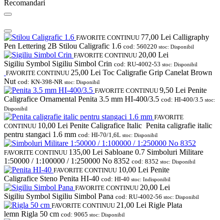
Recomandari
77,00
Lei
Calligraphy
FAVORITE
CONTINUU
Pen Lettering 2B Stilou Caligrafic 1.6
cod: 560220
stoc: Disponibil
20,00
Lei
FAVORITE
CONTINUU
Sigiliu Symbol Sigiliu Simbol Crin
cod: RU-4002-53
stoc: Disponibil
25,00
Lei
Toc Caligrafie Grip Canelat Brown
FAVORITE
CONTINUU
Nut
cod: KN-398-NR
stoc: Disponibil
9,50
Lei
Penite
FAVORITE
CONTINUU
Caligrafice Ornamental Penita 3.5 mm HI-400/3.5
cod: HI-400/3.5
stoc:
Disponibil
FAVORITE
10,00
Lei
Penite Caligrafice Italic Penita caligrafie italic
CONTINUU
pentru stangaci 1.6 mm
cod: HI-70/1,6L
stoc: Disponibil
135,00
Lei
Sabloane 0.7 Simboluri Militare
FAVORITE
CONTINUU
1:50000 / 1:100000 / 1:250000 No 8352
cod: 8352
stoc: Disponibil
10,00
Lei
Penite
FAVORITE
CONTINUU
Caligrafice Steno Penita HI-40
cod: HI-40
stoc: Indisponibil
20,00
Lei
FAVORITE
CONTINUU
Sigiliu Symbol Sigiliu Simbol Pana
cod: RU-4002-56
stoc: Disponibil
21,00
Lei
Rigle Plata
FAVORITE
CONTINUU
lemn Rigla 50 cm
cod: 9065
stoc: Disponibil