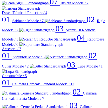
07
Tusiera
Modele / 2
Desen Tehnic si Proiectare
/ 4
01
02
Sabloane
Modele / 7
Rigle
03
Modele / 2
Scarar Cu Reductie
04
Modele / 3
Raportoare
Modele / 0
Accesorii
/ 3
01
02
Ascutitori
Modele / 3
03
Cutter
Modele / 2
Lupa
Modele / 1
Consumabile
/ 5
01
Calimara Cerneala Standard
Modele / 12
02
Calimara
Cerneala Perlata
Modele / 7
03
Calimara