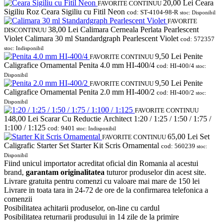
20,00
Lei
Ceara
FAVORITE
CONTINUU
Sigiliu Roz Ceara Sigiliu cu Fitil Neon
cod: ST-4104-98-R
stoc: Disponibil
FAVORITE
38,00
Lei
Calimara Cerneala Perlata Pearlescent
DISCONTINUU
Violet Calimara 30 ml Standardgraph Pearlescent Violet
cod: 572357
stoc: Indisponibil
9,50
Lei
Penite
FAVORITE
CONTINUU
Caligrafice Ornamental Penita 4.0 mm HI-400/4
cod: HI-400/4
stoc:
Disponibil
9,50
Lei
Penite
FAVORITE
CONTINUU
Caligrafice Ornamental Penita 2.0 mm HI-400/2
cod: HI-400/2
stoc:
Disponibil
FAVORITE
CONTINUU
148,00
Lei
Scarar Cu Reductie Architect 1:20 / 1:25 / 1:50 / 1:75 /
1:100 / 1:125
cod: 9401
stoc: Indisponibil
65,00
Lei
Set
FAVORITE
CONTINUU
Caligrafic Starter Set Starter Kit Scris Ornamental
cod: 560239
stoc:
Disponibil
Fiind unicul importator acreditat oficial din Romania al acestui
brand,
garantam originalitatea
tuturor produselor din acest site.
Livrare gratuita pentru comenzi cu valoare mai mare de 150 lei
Livrare in toata tara in 24-72 de ore de la confirmarea telefonica a
comenzii
Posibilitatea achitarii produselor, on-line cu cardul
Posibilitatea returnarii produsului in 14 zile de la primire