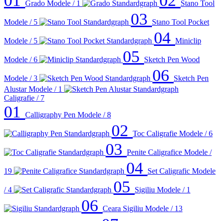
01
02
Grado
Modele / 1
Stano Tool
03
Modele / 5
Stano Tool Pocket
04
Modele / 5
Miniclip
05
Modele / 6
Sketch Pen Wood
06
Modele / 3
Sketch Pen
Alustar
Modele / 1
Caligrafie
/ 7
01
Calligraphy Pen
Modele / 8
02
Toc Caligrafie
Modele / 6
03
Penite Caligrafice
Modele /
04
19
Set Caligrafic
Modele
05
/ 4
Sigiliu
Modele / 1
06
Ceara Sigiliu
Modele / 13